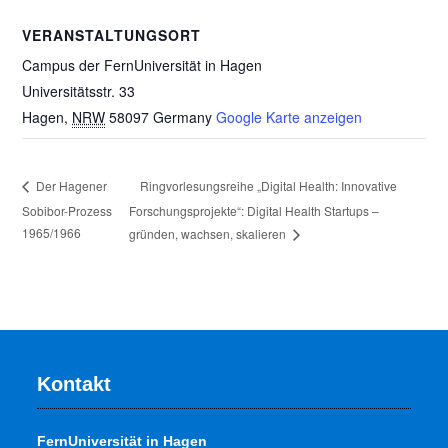
VERANSTALTUNGSORT
Campus der FernUniversität in Hagen
Universitätsstr. 33
Hagen
,
NRW
58097
Germany
Google Karte anzeigen
Ringvorlesungsreihe „Digital Health: Innovative
Der Hagener
Sobibor-Prozess
Forschungsprojekte“: Digital Health Startups –
1965/1966
gründen, wachsen, skalieren
Kontakt
FernUniversität in Hagen